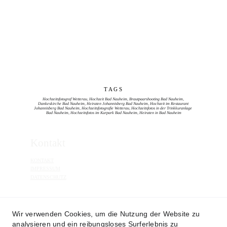
T A G S 
Hochzeitsfotograf Wetterau, Hochzeit Bad Nauheim, Brautpaarshooting Bad Nauheim, 
Dankeskirche Bad Nauheim, Heiraten Johannisberg Bad Nauheim, Hochzeit im Restaurant 
Johannisberg Bad Nauheim, Hochzeitsfotografie Wetterau, Hochzeitsfotos in der Trinkkuranlage 
Bad Nauheim, Hochzeitsfotos im Kurpark Bad Nauheim, Heiraten in Bad Nauheim
Kontakt
KONTAKT
IMPRESSUM
DATENSCHUTZ
 Instagram
Wir verwenden Cookies, um die Nutzung der Website zu
analysieren und ein reibungsloses Surferlebnis zu