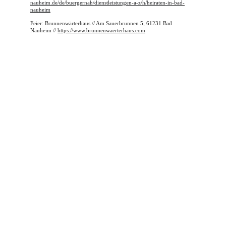
nauheim.de/de/buergernah/dienstleistungen-a-z/h/heiraten-in-bad-
nauheim
Feier: Brunnenwärterhaus // Am Sauerbrunnen 5, 61231 Bad 
Nauheim // 
https://www.brunnenwaerterhaus.com