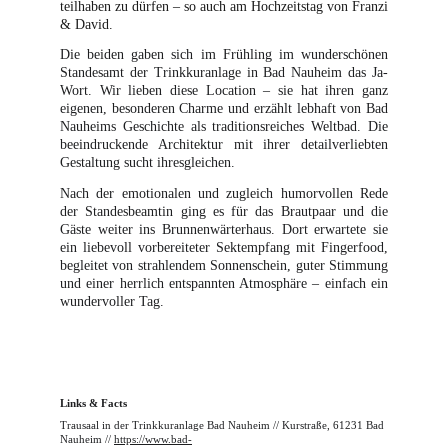
teilhaben zu dürfen – so auch am Hochzeitstag von Franzi
& David.
Die beiden gaben sich im Frühling im wunderschönen
Standesamt der Trinkkuranlage in Bad Nauheim das Ja-
Wort. Wir lieben diese Location – sie hat ihren ganz
eigenen, besonderen Charme und erzählt lebhaft von Bad
Nauheims Geschichte als traditionsreiches Weltbad. Die
beeindruckende Architektur mit ihrer detailverliebten
Gestaltung sucht ihresgleichen.
Nach der emotionalen und zugleich humorvollen Rede
der Standesbeamtin ging es für das Brautpaar und die
Gäste weiter ins Brunnenwärterhaus. Dort erwartete sie
ein liebevoll vorbereiteter Sektempfang mit Fingerfood,
begleitet von strahlendem Sonnenschein, guter Stimmung
und einer herrlich entspannten Atmosphäre – einfach ein
wundervoller Tag.
Links & Facts
Trausaal in der Trinkkuranlage Bad Nauheim // Kurstraße, 61231 Bad 
Nauheim // 
https://www.bad-