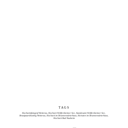
T A G S 
Hochzeitsfotograf Wetterau, Hochzeit Wölfersheimer See, Standesamt Wölfersheimer See, 
Brautpaarshooting Wetterau, Hochzeit im Brunnenwärterhaus, Heiraten im Brunnenwärterhaus, 
Hochzeit Bad Nauheim